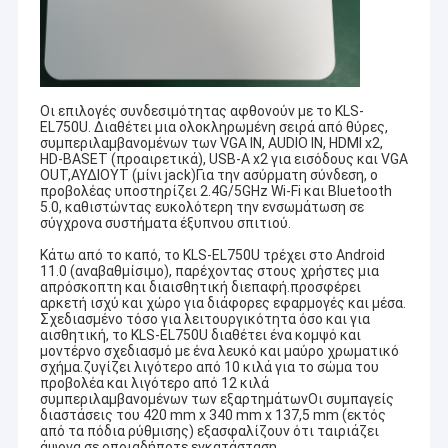
Οι επιλογές συνδεσιμότητας αφθονούν με το KLS-
EL750U. Διαθέτει μια ολοκληρωμένη σειρά από θύρες,
συμπεριλαμβανομένων των VGA IN, AUDIO IN, HDMI x2,
HD-BASET (προαιρετικά), USB-A x2 για εισόδους και VGA
OUT,ΑΥΔΙΟΥΤ (μίνι jack)Για την ασύρματη σύνδεση, ο
προβολέας υποστηρίζει 2.4G/5GHz Wi-Fi και Bluetooth
5.0, καθιστώντας ευκολότερη την ενσωμάτωση σε
σύγχρονα συστήματα έξυπνου σπιτιού.
Κάτω από το καπό, το KLS-EL750U τρέχει στο Android
11.0 (αναβαθμίσιμο), παρέχοντας στους χρήστες μια
απρόσκοπτη και διαισθητική διεπαφή.προσφέρει
αρκετή ισχύ και χώρο για διάφορες εφαρμογές και μέσα.
Σχεδιασμένο τόσο για λειτουργικότητα όσο και για
αισθητική, το KLS-EL750U διαθέτει ένα κομψό και
μοντέρνο σχεδιασμό με ένα λευκό και μαύρο χρωματικό
σχήμα.ζυγίζει λιγότερο από 10 κιλά για το σώμα του
προβολέα και λιγότερο από 12 κιλά
συμπεριλαμβανομένων των εξαρτημάτωνΟι συμπαγείς
διαστάσεις του 420 mm x 340 mm x 137,5 mm (εκτός
από τα πόδια ρύθμισης) εξασφαλίζουν ότι ταιριάζει
άψογα σε οποιαδήποτε εγκατάσταση.