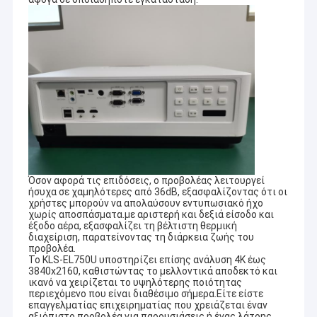
Όσον αφορά τις επιδόσεις, ο προβολέας λειτουργεί
ήσυχα σε χαμηλότερες από 36dB, εξασφαλίζοντας ότι οι
χρήστες μπορούν να απολαύσουν εντυπωσιακό ήχο
χωρίς αποσπάσματα.με αριστερή και δεξιά είσοδο και
έξοδο αέρα, εξασφαλίζει τη βέλτιστη θερμική
Σπίτι
διαχείριση, παρατείνοντας τη διάρκεια ζωής του
προβολέα.
Το KLS-EL750U υποστηρίζει επίσης ανάλυση 4K έως
Shenzhen Flyin Technology Co., Limited
είναι μια
Προϊόντα
3840x2160, καθιστώντας το μελλοντικά αποδεκτό και
σύγχρονη επιχείρηση υψηλής τεχνολογίας.
ικανό να χειρίζεται το υψηλότερης ποιότητας
Ενσωμάτωση με την ανάπτυξη προϊόντων, την
περιεχόμενο που είναι διαθέσιμο σήμερα.Είτε είστε
Περίπου εμείς
παραγωγή και τις πωλήσεις. Η εταιρεία μας ιδρύθηκε
επαγγελματίας επιχειρηματίας που χρειάζεται έναν
τον Δεκέμβριο του 2013 και η μάρκα FLYIN
αξιόπιστο προβολέα για παρουσιάσεις ή ένας λάτρης