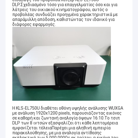
DLP.Σχεδιασμένο τόσο για επαγγελματίες όσο και για
λάτρεις του οικιακού κινηματογράφου, αυτός ο
προβολέας συνδυάζει προηγμένα χαρακτηριστικά με
απαράμιλλη απόδοση, καθιστώντας τον ιδανικό για
διάφορες εφαρμογές.
Η KLS-EL750U διαθέτει οθόνη υψηλής ανάλυσης WUXGA
με ανάλυση 1920x1200 pixels, παρουσιάζοντας εικόνες
σε καθαρή και ζωντανή αναλογία όψεων 16:10.Το τσιπ
DLP των 8 ιντσών εξασφαλίζει ότι κάθε λεπτομέρεια
εμφανίζεται τέλειαΠαρέχει μια αληθινή εμπειρία
παρακολούθησης, με μια αναλογία αντίθεσης
εκπληκτική των 5,000,000Ως εκ τούτου, η εικόνα του