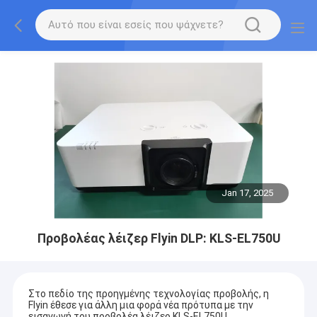
Jan 17, 2025
Προβολέας λέιζερ Flyin DLP: KLS-EL750U
Στο πεδίο της προηγμένης τεχνολογίας προβολής, η
Flyin έθεσε για άλλη μια φορά νέα πρότυπα με την
εισαγωγή του προβολέα λέιζερ KLS-EL750U