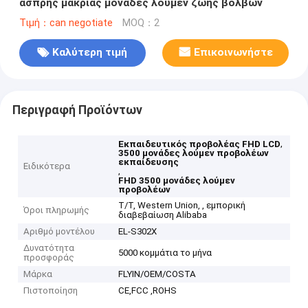
άσπρης μακριάς μονάδες λούμεν ζωής βολβών
Τιμή：can negotiate
MOQ：2
Καλύτερη τιμή
Επικοινωνήστε
Περιγραφή Προϊόντων
,
Εκπαιδευτικός προβολέας FHD LCD
3500 μονάδες λούμεν προβολέων
εκπαίδευσης
Ειδικότερα
,
FHD 3500 μονάδες λούμεν
προβολέων
T/T, Western Union, , εμπορική
Όροι πληρωμής
διαβεβαίωση Alibaba
Αριθμό μοντέλου
EL-S302X
Δυνατότητα
5000 κομμάτια το μήνα
προσφοράς
Μάρκα
FLYIN/OEM/COSTA
Πιστοποίηση
CE,FCC ,ROHS