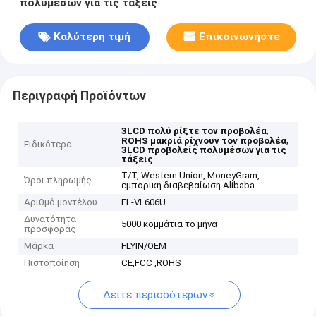
πολυμέσων για τις τάξεις
Καλύτερη τιμή
Επικοινωνήστε
Περιγραφή Προϊόντων
,
3LCD πολύ ρίξτε τον προβολέα
,
ROHS μακριά ρίχνουν τον προβολέα
Ειδικότερα
3LCD προβολείς πολυμέσων για τις
τάξεις
T/T, Western Union, MoneyGram,
Όροι πληρωμής
εμπορική διαβεβαίωση Alibaba
Αριθμό μοντέλου
EL-VL606U
Δυνατότητα
5000 κομμάτια το μήνα
προσφοράς
Μάρκα
FLYIN/OEM
Πιστοποίηση
CE,FCC ,ROHS
Δείτε περισσότερων