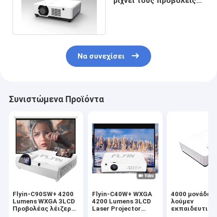
ρίχνει τους προβολείς
πολυμέσων για τις
τάξεις
Να συνεχίσει
Συνιστώμενα Προϊόντα
Flyin-C90SW+ 4200
Flyin-C40W+ WXGA
4000 μονάδες
Lumens WXGA 3LCD
4200 Lumens 3LCD
λούμεν
Προβολέας λέιζερ
Laser Projector
εκπαιδευτικώ
μικρής βολής
Android Smart
προβολέων 4k