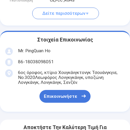
Πιστοποίηση
CE,FCC ,ROHS
Δείτε περισσότερων
Στοιχεία Επικοινωνίας
Mr. PingQuan Ho
86-18038098051
6ος όροφος, κτίριο Χουγκάνγκτονγκ Τσουάνγκγιε,
Νο.3020Λεωφόρος Λονγκγκάνγκ, υποζώνη
Λονγκάνγκ, Λονγκάνγκ, Σενζέν.
Επικοινωνήστε
Αποκτήστε Την Καλύτερη Τιμή Για