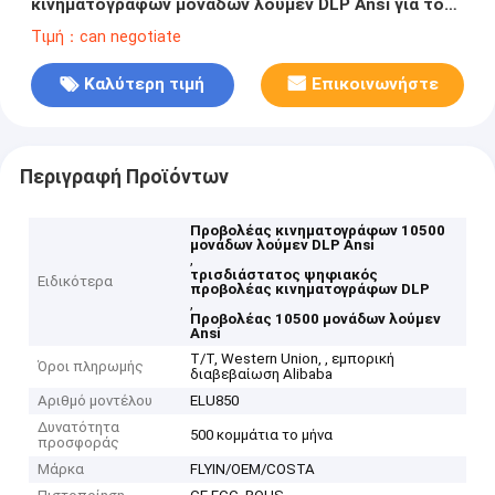
κινηματογράφων μονάδων λούμεν DLP Ansi για το
υπαίθριο κτήριο
Τιμή：can negotiate
Καλύτερη τιμή
Επικοινωνήστε
Περιγραφή Προϊόντων
Προβολέας κινηματογράφων 10500
μονάδων λούμεν DLP Ansi
,
τρισδιάστατος ψηφιακός
Ειδικότερα
προβολέας κινηματογράφων DLP
,
Προβολέας 10500 μονάδων λούμεν
Ansi
T/T, Western Union, , εμπορική
Όροι πληρωμής
διαβεβαίωση Alibaba
Αριθμό μοντέλου
ELU850
Δυνατότητα
500 κομμάτια το μήνα
προσφοράς
Μάρκα
FLYIN/OEM/COSTA