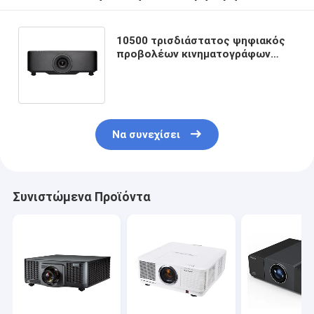
10500 τρισδιάστατος ψηφιακός
προβολέων κινηματογράφων
μονάδων λούμεν DLP Ansi για το
υπαίθριο κτήριο
Να συνεχίσει
Συνιστώμενα Προϊόντα