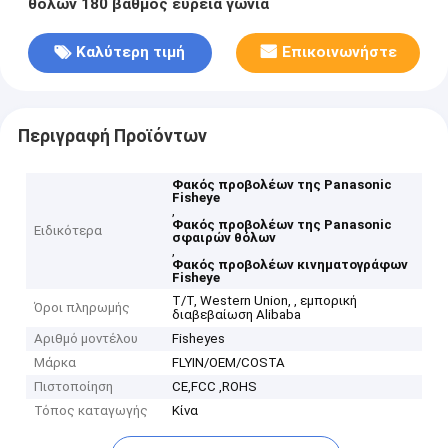
θόλων 180 βαθμός ευρεία γωνία
Καλύτερη τιμή
Επικοινωνήστε
Περιγραφή Προϊόντων
Φακός προβολέων της Panasonic
Fisheye
,
Φακός προβολέων της Panasonic
Ειδικότερα
σφαιρών θόλων
,
Φακός προβολέων κινηματογράφων
Fisheye
T/T, Western Union, , εμπορική
Όροι πληρωμής
διαβεβαίωση Alibaba
Αριθμό μοντέλου
Fisheyes
Μάρκα
FLYIN/OEM/COSTA
Πιστοποίηση
CE,FCC ,ROHS
Τόπος καταγωγής
Κίνα