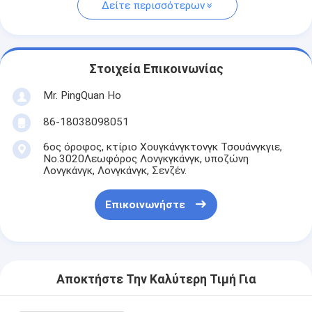
Δείτε περισσότερων
Στοιχεία Επικοινωνίας
Mr. PingQuan Ho
86-18038098051
6ος όροφος, κτίριο Χουγκάνγκτονγκ Τσουάνγκγιε,
Νο.3020Λεωφόρος Λονγκγκάνγκ, υποζώνη
Λονγκάνγκ, Λονγκάνγκ, Σενζέν.
Επικοινωνήστε
Αποκτήστε Την Καλύτερη Τιμή Για