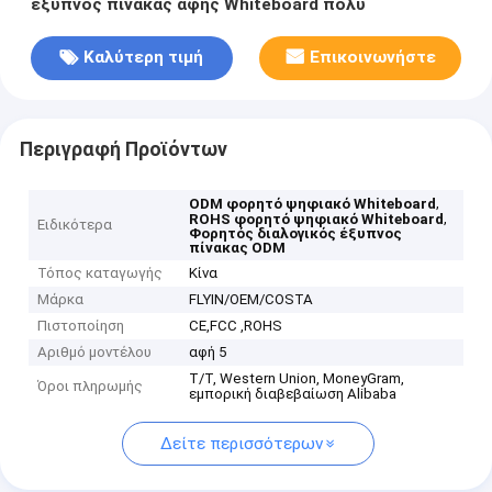
έξυπνος πίνακας αφής Whiteboard πολυ
Καλύτερη τιμή
Επικοινωνήστε
Περιγραφή Προϊόντων
,
ODM φορητό ψηφιακό Whiteboard
,
ROHS φορητό ψηφιακό Whiteboard
Ειδικότερα
Φορητός διαλογικός έξυπνος
πίνακας ODM
Τόπος καταγωγής
Κίνα
Μάρκα
FLYIN/OEM/COSTA
Πιστοποίηση
CE,FCC ,ROHS
Αριθμό μοντέλου
αφή 5
T/T, Western Union, MoneyGram,
Όροι πληρωμής
εμπορική διαβεβαίωση Alibaba
Δείτε περισσότερων