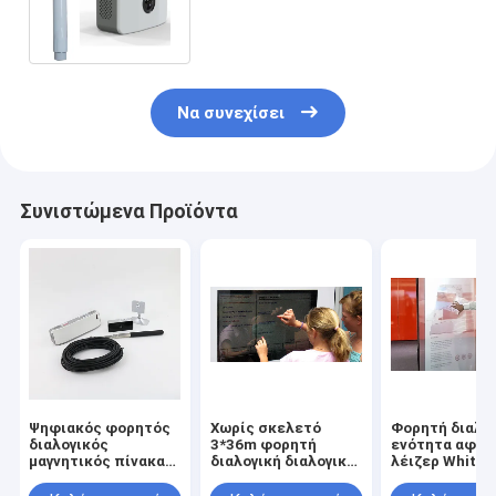
πίνακας αφής Whiteboard
πολυ
Να συνεχίσει
Συνιστώμενα Προϊόντα
Ψηφιακός φορητός
Χωρίς σκελετό
Φορητή διαλο
διαλογικός
3*36m φορητή
ενότητα αφής
μαγνητικός πίνακας
διαλογική διαλογική
λέιζερ Whiteb
αφής δάχτυλων
προβολή Whiteboard
υψηλής ακρίβ
Whiteboard