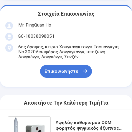
Στοιχεία Επικοινωνίας
Mr. PingQuan Ho
86-18038098051
6ος όροφος, κτίριο Χουγκάνγκτονγκ Τσουάνγκγιε,
Νο.3020Λεωφόρος Λονγκγκάνγκ, υποζώνη
Λονγκάνγκ, Λονγκάνγκ, Σενζέν.
Επικοινωνήστε
Αποκτήστε Την Καλύτερη Τιμή Για
Υψηλός καθορισμού ODM
φορητός ψηφιακός έξυπνος