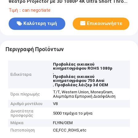
θέατρο Projector με 3D 1080P 4K Ultra Short Throw
Laser Smart Projector
Τιμή：can negotiate
Καλύτερη τιμή
Επικοινωνήστε
Περιγραφή Προϊόντων
Προβολέας οικιακού
κινηματογράφου ROHS 1080p
,
Ειδικότερα
Προβολέας οικιακού
κινηματογράφου 750 Ansi
,
Προβολέας λέιζερ 3d OEM
Τ/Τ, Western Union, MoneyGram,
Όροι πληρωμής
Αλιμπάμπα Εμπορική Διασφάλιση
Αριθμό μοντέλου
V8
Δυνατότητα
5000 τεμάχια το μήνα
προσφοράς
Μάρκα
FLYIN/OEM
Πιστοποίηση
CE,FCC ,ROHS,etc