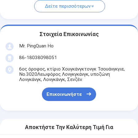
Δείτε περισσότερων
Στοιχεία Επικοινωνίας
Mr. PingQuan Ho
86-18038098051
6ος όροφος, κτίριο Χουγκάνγκτονγκ Τσουάνγκγιε,
Νο.3020Λεωφόρος Λονγκγκάνγκ, υποζώνη
Λονγκάνγκ, Λονγκάνγκ, Σενζέν.
Επικοινωνήστε
Αποκτήστε Την Καλύτερη Τιμή Για