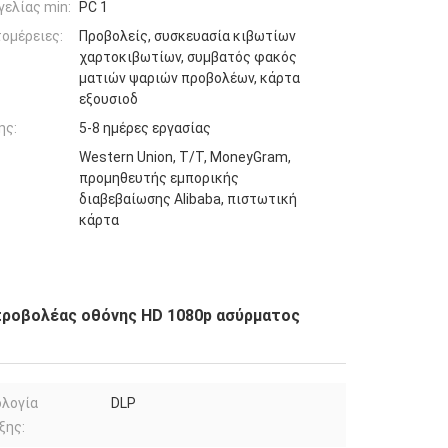
ελίας min:
PC 1
ομέρειες:
Προβολείς, συσκευασία κιβωτίων
χαρτοκιβωτίων, συμβατός φακός
ματιών ψαριών προβολέων, κάρτα
εξουσιοδ
ης:
5-8 ημέρες εργασίας
Western Union, T/T, MoneyGram,
προμηθευτής εμπορικής
διαβεβαίωσης Alibaba, πιστωτική
κάρτα
 προβολέας οθόνης HD 1080p ασύρματος
ολογία
DLP
ξης: