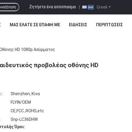
Ζητήστε ένα απόσπασμα
|
Greek
Αναζήτηση
Σ
ΜΑΣ ΕΛΆΤΕ ΣΕ ΕΠΑΦΉ ΜΕ
ΕΙΔΉΣΕΙΣ
ΠΕΡΙΠΤΏΣΕΙΣ
 Οθόνης HD 1080p Ασύρματος
παιδευτικός προβολέας οθόνης HD
ς:
Shenzhen, Κίνα
FLYIN/OEM
CE,FCC ,ROHS,etc
:
Snp-LC36DHW
τολής Όροι: