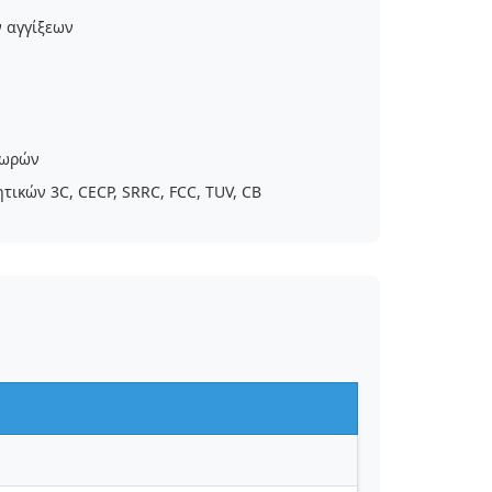
ν αγγίξεων
 ωρών
ικών 3C, CECP, SRRC, FCC, TUV, CB