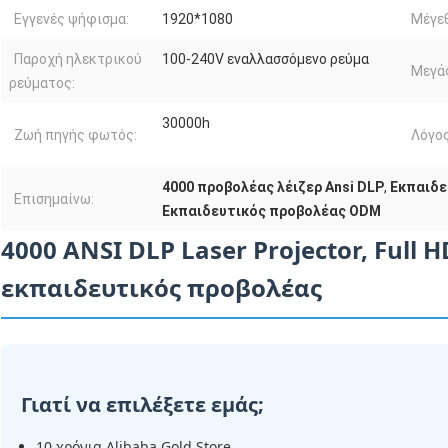
Εγγενές ψήφισμα:
1920*1080
Μέγεθ
Παροχή ηλεκτρικού
100-240V εναλλασσόμενο ρεύμα
Μεγά
ρεύματος:
30000h
Ζωή πηγής φωτός:
Λόγος
4000 προβολέας λέιζερ Ansi DLP
,
Εκπαιδε
Επισημαίνω:
Εκπαιδευτικός προβολέας ODM
4000 ANSI DLP Laser Projector, Full
εκπαιδευτικός προβολέας
Γιατί να επιλέξετε εμάς;
10 χρόνια Alibaba Gold Store