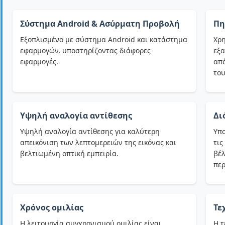
Σύστημα Android & Ασύρματη Προβολή
Πη
Εξοπλισμένο με σύστημα Android και κατάστημα
Χρη
εφαρμογών, υποστηρίζοντας διάφορες
εξα
εφαρμογές.
από
του
Υψηλή αναλογία αντίθεσης
Δι
Υψηλή αναλογία αντίθεσης για καλύτερη
Υπο
απεικόνιση των λεπτομερειών της εικόνας και
τις
βελτιωμένη οπτική εμπειρία.
βέλ
περ
Χρόνος ομιλίας
Τε
Η λειτουργία συγχρονισμού ομιλίας είναι
Η τ