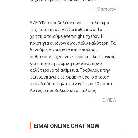
—— Μάντισον
SZFLYIN ο προβολέας είναι το καλύτερο
της ποιότητας. Αξίζει κάθε πένα. Το
χρησιμοποιούμε everynight σχεδόν. Η
ποιότητα εικόνων είναι πολύ καλύτερη. Τα
δονούμενα χρώματα και εύκολος--
ρυθμίζουν τις γωνίες. Ρέουμε όλα. Ο όγκος
και η ποιότητα ομιλητών είναι πολύ
καλύτεροι από ανέμεινα. Προβάλαμε την
ταινία επάνω στο φράκτη μας, ο οποίος
ήταν 6 πόδια ψηλά και λιγότερα 20 πόδια.
Αυτός ο προβολέας είναι τέλειος
—— D.VIEW
ΕΊΜΑΙ ONLINE CHAT NOW