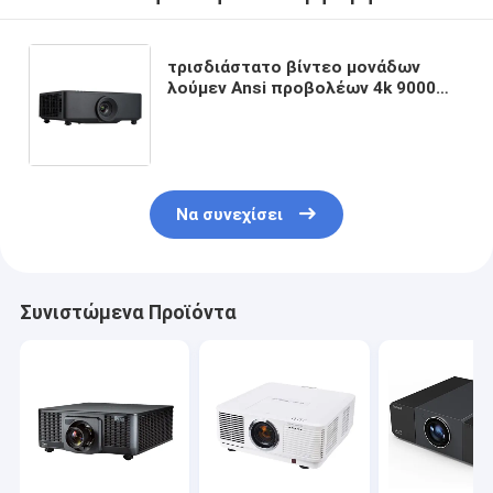
τρισδιάστατο βίντεο μονάδων
λούμεν Ansi προβολέων 4k 9000
λέιζερ Dlp χαρτογράφησης
ολογραμμάτων για το μεγάλο τόπο
συναντήσεως
Να συνεχίσει
Συνιστώμενα Προϊόντα