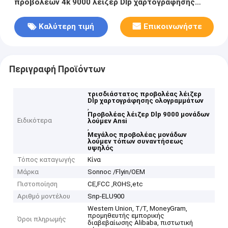
προβολέων 4k 9000 λέιζερ Dlp χαρτογράφησης
ολογραμμάτων για το μεγάλο τόπο συναντήσεως
Καλύτερη τιμή
Επικοινωνήστε
Περιγραφή Προϊόντων
τρισδιάστατος προβολέας λέιζερ
Dlp χαρτογράφησης ολογραμμάτων
,
Προβολέας λέιζερ Dlp 9000 μονάδων
Ειδικότερα
λούμεν Ansi
,
Μεγάλος προβολέας μονάδων
λούμεν τόπων συναντήσεως
υψηλός
Τόπος καταγωγής
Κίνα
Μάρκα
Sonnoc /Flyin/OEM
Πιστοποίηση
CE,FCC ,ROHS,etc
Αριθμό μοντέλου
Snp-ELU900
Western Union, T/T, MoneyGram,
προμηθευτής εμπορικής
Όροι πληρωμής
διαβεβαίωσης Alibaba, πιστωτική