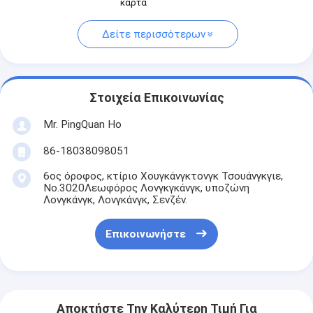
κάρτα
Δείτε περισσότερων
Στοιχεία Επικοινωνίας
Mr. PingQuan Ho
86-18038098051
6ος όροφος, κτίριο Χουγκάνγκτονγκ Τσουάνγκγιε,
Νο.3020Λεωφόρος Λονγκγκάνγκ, υποζώνη
Λονγκάνγκ, Λονγκάνγκ, Σενζέν.
Επικοινωνήστε
Αποκτήστε Την Καλύτερη Τιμή Για