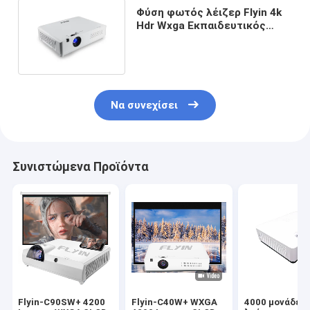
Φύση φωτός λέιζερ Flyin 4k
Hdr Wxga Εκπαιδευτικός
προβολέας 4500 λουμέν
Να συνεχίσει
Συνιστώμενα Προϊόντα
Flyin-C90SW+ 4200
Flyin-C40W+ WXGA
4000 μονάδες