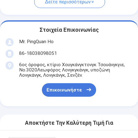
Δείτε περισσότερων
Στοιχεία Επικοινωνίας
Mr. PingQuan Ho
86-18038098051
6ος όροφος, κτίριο Χουγκάνγκτονγκ Τσουάνγκγιε,
Νο.3020Λεωφόρος Λονγκγκάνγκ, υποζώνη
Λονγκάνγκ, Λονγκάνγκ, Σενζέν.
Επικοινωνήστε
Αποκτήστε Την Καλύτερη Τιμή Για