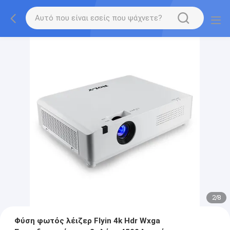
2
/
8
Φύση φωτός λέιζερ Flyin 4k Hdr Wxga