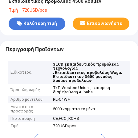
Εκπαιδευτικός προβολέας 4500 λουμέν
Τιμή：720USD/pcs
Καλύτερη τιμή
Επικοινωνήστε
Περιγραφή Προϊόντων
3LCD εκπαιδευτικός προβολέας
τεχνολογίας
Ειδικότερα
,
,
Εκπαιδευτικός προβολέας Wxga
Εκπαιδευτικές 3600 μονάδες
λούμεν προβολέων
T/T, Western Union, , εμπορική
Όροι πληρωμής
διαβεβαίωση Alibaba
Αριθμό μοντέλου
RL-C1W+
Δυνατότητα
5000 κομμάτια το μήνα
προσφοράς
Πιστοποίηση
CE,FCC ,ROHS
Τιμή
720USD/pcs