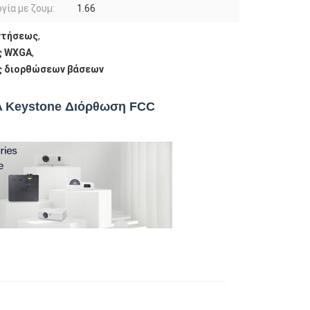
γία με ζουμ:
1.66
ντήσεως
,
ς WXGA
,
ς διορθώσεων βάσεων
 Keystone Διόρθωση FCC