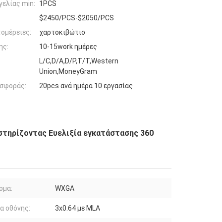
ελίας min:
1PCS
$2450/PCS-$2050/PCS
ομέρειες:
χαρτοκιβώτιο
ης:
10-15work ημέρες
L/C,D/A,D/P,T/T,Western
Union,MoneyGram
σφοράς:
20pcs ανά ημέρα 10 εργασίας
στηρίζοντας Ευελιξία εγκατάστασης 360
σμα:
WXGA
α οθόνης:
3x0.64 με MLA