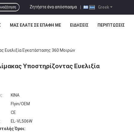
Ζητήστε ένα απόσπασμα
|
Greek
Αναζήτηση
Σ
ΜΑΣ ΕΛΆΤΕ ΣΕ ΕΠΑΦΉ ΜΕ
ΕΙΔΉΣΕΙΣ
ΠΕΡΙΠΤΏΣΕΙΣ
ας Ευελιξία Εγκατάστασης 360 Μοιρών
λίμακας Υποστηρίζοντας Ευελιξία
ς:
ΚΙΝΑ
Flyin/OEM
CE
:
EL-VL506W
τολής Όροι: