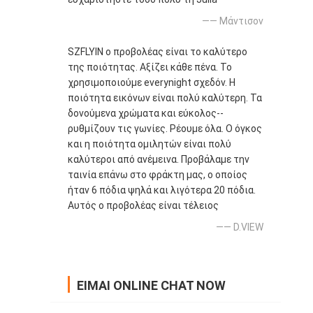
—— Μάντισον
SZFLYIN ο προβολέας είναι το καλύτερο
της ποιότητας. Αξίζει κάθε πένα. Το
χρησιμοποιούμε everynight σχεδόν. Η
ποιότητα εικόνων είναι πολύ καλύτερη. Τα
δονούμενα χρώματα και εύκολος--
ρυθμίζουν τις γωνίες. Ρέουμε όλα. Ο όγκος
και η ποιότητα ομιλητών είναι πολύ
καλύτεροι από ανέμεινα. Προβάλαμε την
ταινία επάνω στο φράκτη μας, ο οποίος
ήταν 6 πόδια ψηλά και λιγότερα 20 πόδια.
Αυτός ο προβολέας είναι τέλειος
—— D.VIEW
ΕΊΜΑΙ ONLINE CHAT NOW