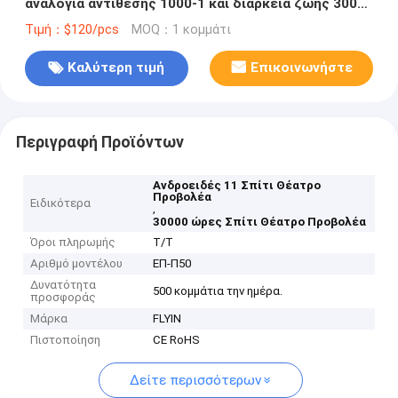
αναλογία αντίθεσης 1000-1 και διάρκεια ζωής 30000
ωρών
Τιμή：$120/pcs
MOQ：1 κομμάτι
Καλύτερη τιμή
Επικοινωνήστε
Περιγραφή Προϊόντων
Ανδροειδές 11 Σπίτι Θέατρο
Προβολέα
Ειδικότερα
,
30000 ώρες Σπίτι Θέατρο Προβολέα
Όροι πληρωμής
Τ/Τ
Αριθμό μοντέλου
ΕΠ-Π50
Δυνατότητα
500 κομμάτια την ημέρα.
προσφοράς
Μάρκα
FLYIN
Πιστοποίηση
CE RoHS
Δείτε περισσότερων