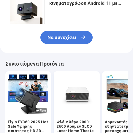
κινηματογράφου Android 11 με
αναλογία αντίθεσης 1000-1 και
διάρκεια ζωής 30000 ωρών
Να συνεχίσει
Συνιστώμενα Προϊόντα
Flyin FY360 2025 Hot
Φλάιν Χέρα 2000-
Αρρενωπός 1
Sale Υψηλής
2600 Λουμέν 3LCD
εξηντατετράμ
ποιότητας HD 3D
Laser Home Theater
μετασχηματισ