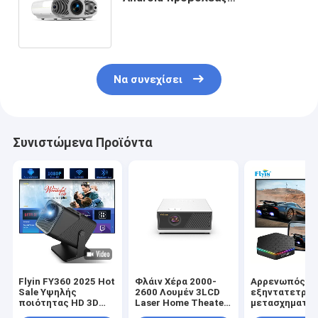
ενσωματωμένο στερεοφωνικό
ηχείο US EURO πλέγμα
Να συνεχίσει
Συνιστώμενα Προϊόντα
Flyin FY360 2025 Hot
Φλάιν Χέρα 2000-
Αρρενωπός 1
Sale Υψηλής
2600 Λουμέν 3LCD
εξηντατετράμ
ποιότητας HD 3D
Laser Home Theater
μετασχηματισ
Mini Pocket
Projector με 4K
ROM 128g κρι