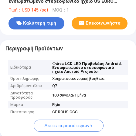
ενσωματωμένο στερεοφωνικό ηχείο US EURO
πλέγμα
Τιμή：USD 145 /set
MOQ：1
Καλύτερη τιμή
Επικοινωνήστε
Περιγραφή Προϊόντων
,
Φώτα LCD LED Προβολέας Android
Ειδικότερα
Ενσωματωμένο στερεοφωνικό
ηχείο Android Projector
Όροι πληρωμής
Χρηματοοικονομική βοήθεια
Αριθμό μοντέλου
Q7
Δυνατότητα
100 σύνολα/1 μήνα
προσφοράς
Μάρκα
Flyin
Πιστοποίηση
CE ROHS CCC
Δείτε περισσότερων