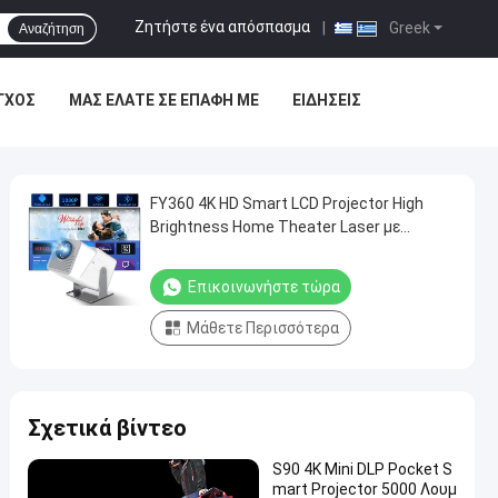
Ζητήστε ένα απόσπασμα
|
Greek
Αναζήτηση
ΓΧΟΣ
ΜΑΣ ΕΛΆΤΕ ΣΕ ΕΠΑΦΉ ΜΕ
ΕΙΔΉΣΕΙΣ
FY360 4K HD Smart LCD Projector High
Brightness Home Theater Laser με
Android 11.0 BT5.2 Ενσωματωμένο
στερεοφωνικό ήχο και US Plug
Επικοινωνήστε τώρα
Μάθετε Περισσότερα
Σχετικά βίντεο
S90 4K Mini DLP Pocket S
mart Projector 5000 Λουμ