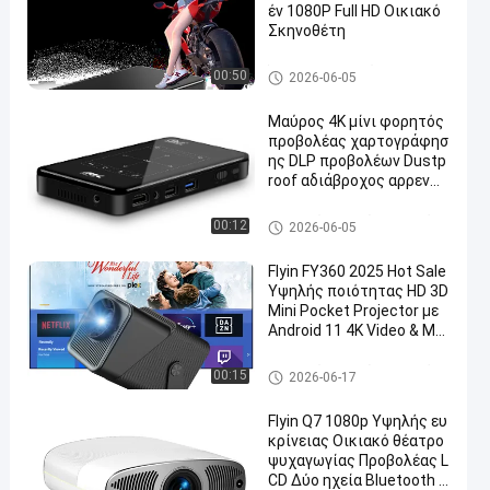
έν 1080P Full HD Οικιακό
Σκηνοθέτη
Έξυπνος προβολέας Android
00:50
2026-06-05
Μαύρος 4K μίνι φορητός
προβολέας χαρτογράφησ
ης DLP προβολέων Dustp
roof αδιάβροχος αρρενω
πός
Προβολέας εγχώριων θεάτρ
00:12
2026-06-05
ων
Flyin FY360 2025 Hot Sale
Υψηλής ποιότητας HD 3D
Mini Pocket Projector με
Android 11 4K Video & Mo
vie WiFi & φορητά χαρακτ
ηριστικά
Προβολέας εγχώριων θεάτρ
00:15
2026-06-17
ων
Flyin Q7 1080p Υψηλής ευ
κρίνειας Οικιακό θέατρο
ψυχαγωγίας Προβολέας L
CD Δύο ηχεία Bluetooth 1