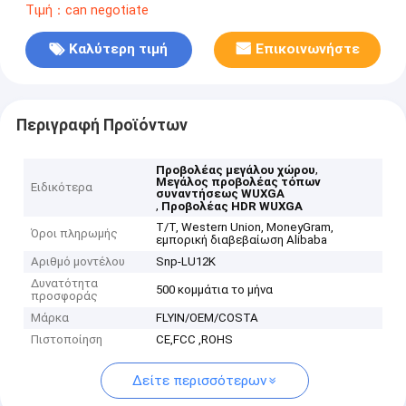
Τιμή：can negotiate
Καλύτερη τιμή
Επικοινωνήστε
Περιγραφή Προϊόντων
,
Προβολέας μεγάλου χώρου
Μεγάλος προβολέας τόπων
Ειδικότερα
συναντήσεως WUXGA
,
Προβολέας HDR WUXGA
T/T, Western Union, MoneyGram,
Όροι πληρωμής
εμπορική διαβεβαίωση Alibaba
Αριθμό μοντέλου
Snp-LU12K
Δυνατότητα
500 κομμάτια το μήνα
προσφοράς
Μάρκα
FLYIN/OEM/COSTA
Πιστοποίηση
CE,FCC ,ROHS
Δείτε περισσότερων