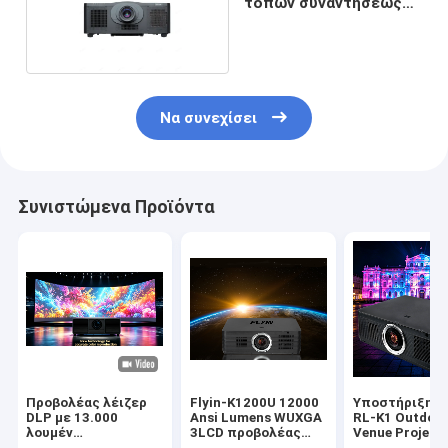
τόπων συναντήσεως
HDR
Να συνεχίσει
Συνιστώμενα Προϊόντα
Προβολέας λέιζερ
Flyin-K1200U 12000
Υποστήριξη Fl
DLP με 13.000
Ansi Lumens WUXGA
RL-K1 Outdoor
λουμέν
3LCD προβολέας
Venue Project
φωτεινότητα 4K
λέιζερ 1,8x
10000 Lumens