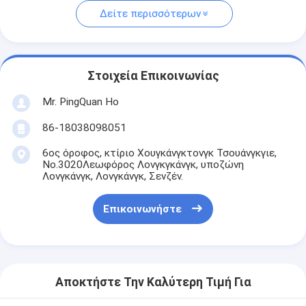
Δείτε περισσότερων
Στοιχεία Επικοινωνίας
Mr. PingQuan Ho
86-18038098051
6ος όροφος, κτίριο Χουγκάνγκτονγκ Τσουάνγκγιε,
Νο.3020Λεωφόρος Λονγκγκάνγκ, υποζώνη
Λονγκάνγκ, Λονγκάνγκ, Σενζέν.
Επικοινωνήστε
Αποκτήστε Την Καλύτερη Τιμή Για