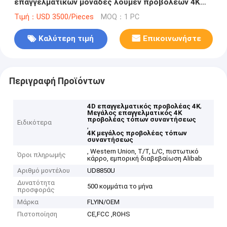
επαγγελματικών μονάδες λούμεν προβολέων 4K
για το θέατρο κινηματογράφων
Τιμή：USD 3500/Pieces
MOQ：1 PC
Καλύτερη τιμή
Επικοινωνήστε
Περιγραφή Προϊόντων
,
4D επαγγελματικός προβολέας 4K
Μεγάλος επαγγελματικός 4K
προβολέας τόπων συναντήσεως
Ειδικότερα
,
4K μεγάλος προβολέας τόπων
συναντήσεως
, Western Union, T/T, L/C, πιστωτικό
Όροι πληρωμής
κάρρο, εμπορική διαβεβαίωση Alibab
Αριθμό μοντέλου
UD8850U
Δυνατότητα
500 κομμάτια το μήνα
προσφοράς
Μάρκα
FLYIN/OEM
Πιστοποίηση
CE,FCC ,ROHS